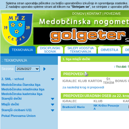
Spletna stran uporablja piškotke za boljšo uporabniško izkušnjo in spremljanja statistike.
Z nadaljno uporabo spletne strani ali klikom na "
Strinjam se
", se strinjate z uporabo piš
DOMOV
|
KONTAKT
|
POVEZAVE
DISCIPLINSKI
SKLEPI VODSTVA
TEKMOVANJA
OBVESTILA
D
SODNIK
TEKMOVANJA
1. liga mlajši dečki
.: TEKMOVANJA
Rezultati
/
/
Sezona
PREPOVEDI
2. SML - vzhod
ŠT.
IGRALEC
KLUB
KARTON
BONUS
TEKEM
Medobčinska članska liga
za naslednji krog ni prepovedi
Medobčinska mladinska liga
Medobčinska kadetska liga
PREPOVEDI URADNIH OSEB za 22. kro
Starejši dečki
IGRALEC
KLUB
KA
Mlajši dečki
NK Krško Posavje
Bratkovič Mario
A
Starejši cicibani U11
Pokal Pivovarna Union